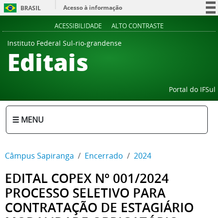
Acesso à informação
BRASIL
Participe
ACESSIBILIDADE
ALTO CONTRASTE
Serviços
Instituto Federal Sul-rio-grandense
Editais
Legislação
Canais
Portal do IFSul
☰ MENU
Câmpus Sapiranga
Encerrado
2024
EDITAL COPEX Nº 001/2024
PROCESSO SELETIVO PARA
CONTRATAÇÃO DE ESTAGIÁRIO