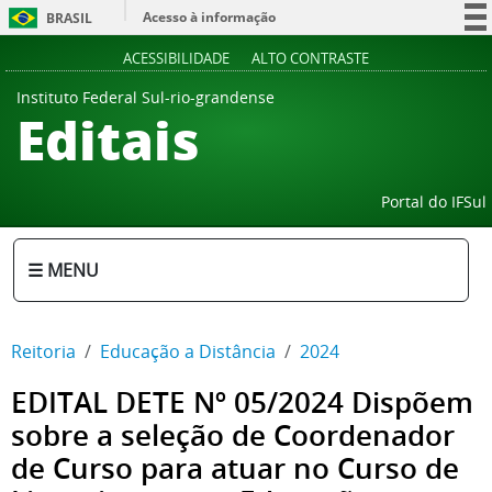
Acesso à informação
BRASIL
Participe
ACESSIBILIDADE
ALTO CONTRASTE
Serviços
Instituto Federal Sul-rio-grandense
Editais
Legislação
Canais
Portal do IFSul
☰ MENU
Reitoria
Educação a Distância
2024
EDITAL DETE Nº 05/2024 Dispõem
sobre a seleção de Coordenador
de Curso para atuar no Curso de