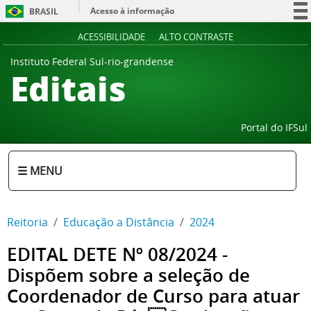
Acesso à informação
BRASIL
Participe
ACESSIBILIDADE
ALTO CONTRASTE
Serviços
Instituto Federal Sul-rio-grandense
Editais
Legislação
Canais
Portal do IFSul
☰ MENU
Reitoria
Educação a Distância
2024
EDITAL DETE Nº 08/2024 -
Dispõem sobre a seleção de
Coordenador de Curso para atuar