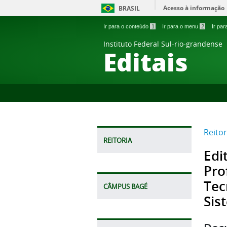
Acesso à informação
BRASIL
Ir para o conteúdo
1
Ir para o menu
2
Ir pa
Instituto Federal Sul-rio-grandense
Editais
Reitor
REITORIA
Edi
Pro
Tec
CÂMPUS BAGÉ
Sis