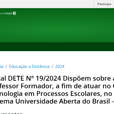
Participe
ra o rodapé
3
ia
Educação a Distância
2024
tal DETE N° 19/2024 Dispõem sobre 
fessor Formador, a fim de atuar no 
nologia em Processos Escolares, no
tema Universidade Aberta do Brasil 