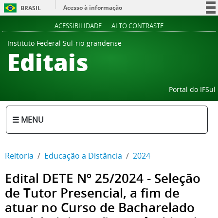
Acesso à informação
BRASIL
Participe
ACESSIBILIDADE
ALTO CONTRASTE
Serviços
Instituto Federal Sul-rio-grandense
Editais
Legislação
Canais
Portal do IFSul
☰ MENU
Reitoria
Educação a Distância
2024
Edital DETE Nº 25/2024 - Seleção
de Tutor Presencial, a fim de
atuar no Curso de Bacharelado