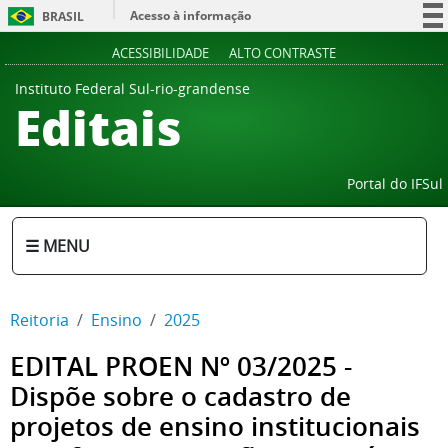
Acesso à informação
BRASIL
Participe
ACESSIBILIDADE
ALTO CONTRASTE
Serviços
Instituto Federal Sul-rio-grandense
Editais
Legislação
Canais
Portal do IFSul
☰ MENU
Reitoria
Ensino
2025
EDITAL PROEN Nº 03/2025 -
Dispõe sobre o cadastro de
projetos de ensino institucionais