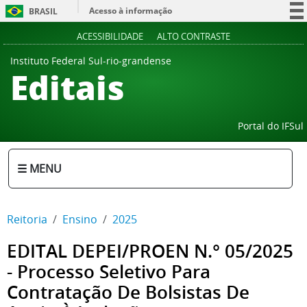
Acesso à informação
BRASIL
Participe
ACESSIBILIDADE
ALTO CONTRASTE
Serviços
Instituto Federal Sul-rio-grandense
Editais
Legislação
Canais
Portal do IFSul
☰ MENU
Reitoria
Ensino
2025
EDITAL DEPEI/PROEN N.° 05/2025
- Processo Seletivo Para
Contratação De Bolsistas De