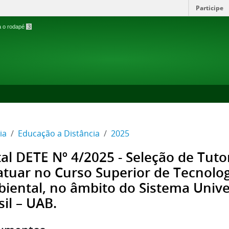
Participe
ra o rodapé
3
ia
Educação a Distância
2025
tal DETE Nº 4/2025 - Seleção de Tutor
atuar no Curso Superior de Tecnolo
iental, no âmbito do Sistema Unive
sil – UAB.