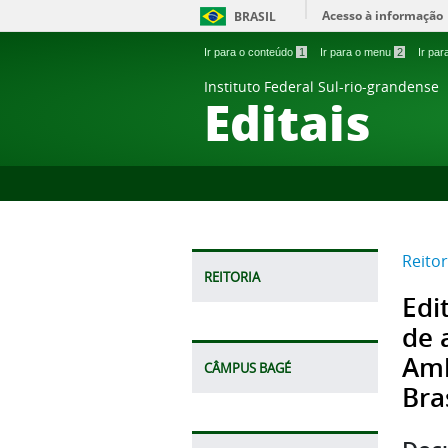
Acesso à informação
BRASIL
Ir para o conteúdo
1
Ir para o menu
2
Ir pa
Instituto Federal Sul-rio-grandense
Editais
Reitor
REITORIA
Edi
de 
Amb
CÂMPUS BAGÉ
Bra