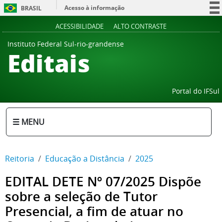
Acesso à informação
BRASIL
Participe
ACESSIBILIDADE
ALTO CONTRASTE
Serviços
Instituto Federal Sul-rio-grandense
Editais
Legislação
Canais
Portal do IFSul
☰ MENU
Reitoria
Educação a Distância
2025
EDITAL DETE Nº 07/2025 Dispõe
sobre a seleção de Tutor
Presencial, a fim de atuar no