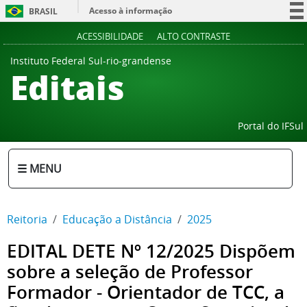
Acesso à informação
BRASIL
Participe
ACESSIBILIDADE
ALTO CONTRASTE
Serviços
Instituto Federal Sul-rio-grandense
Editais
Legislação
Canais
Portal do IFSul
☰ MENU
Reitoria
Educação a Distância
2025
EDITAL DETE Nº 12/2025 Dispõem
sobre a seleção de Professor
Formador - Orientador de TCC, a