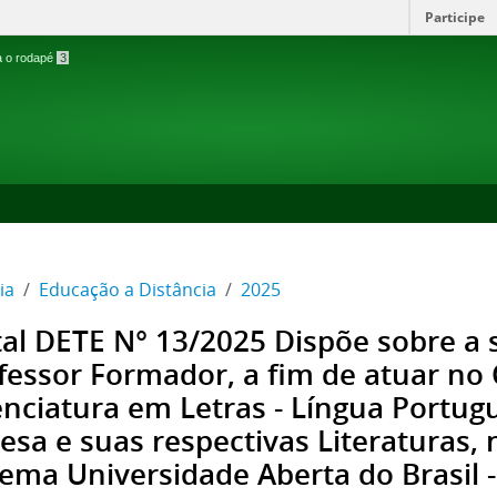
Participe
ra o rodapé
3
ia
Educação a Distância
2025
tal DETE N° 13/2025 Dispõe sobre a 
fessor Formador, a fim de atuar no
enciatura em Letras - Língua Portug
lesa e suas respectivas Literaturas,
tema Universidade Aberta do Brasil 