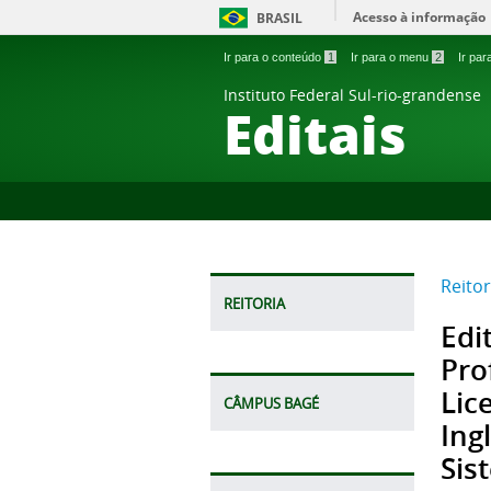
Acesso à informação
BRASIL
Ir para o conteúdo
1
Ir para o menu
2
Ir pa
Instituto Federal Sul-rio-grandense
Editais
Reitor
REITORIA
Edi
Pro
Lic
CÂMPUS BAGÉ
Ing
Sis