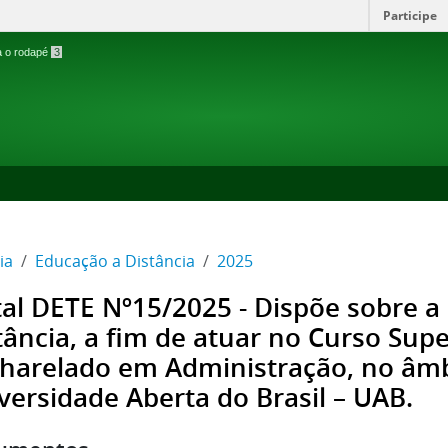
Participe
ra o rodapé
3
ia
Educação a Distância
2025
tal DETE Nº15/2025 - Dispõe sobre a
tância, a fim de atuar no Curso Supe
harelado em Administração, no âmb
versidade Aberta do Brasil – UAB.