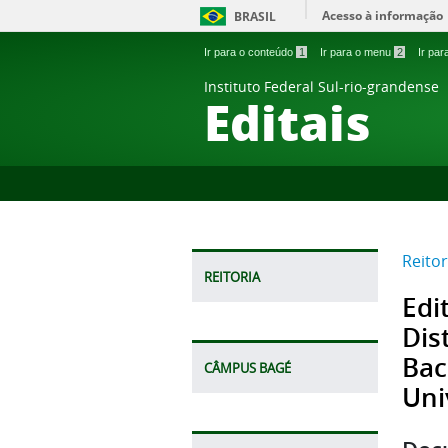
Acesso à informação
BRASIL
Ir para o conteúdo
1
Ir para o menu
2
Ir pa
Instituto Federal Sul-rio-grandense
Editais
Reitor
REITORIA
Edi
Dis
Bac
CÂMPUS BAGÉ
Uni