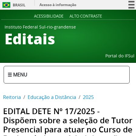
Acesso à informação
BRASIL
Participe
ACESSIBILIDADE
ALTO CONTRASTE
Serviços
Instituto Federal Sul-rio-grandense
Editais
Legislação
Canais
Portal do IFSul
☰ MENU
Reitoria
Educação a Distância
2025
EDITAL DETE Nº 17/2025 -
Dispõem sobre a seleção de Tutor
Presencial para atuar no Curso de