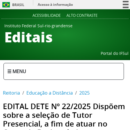
Acesso à informação
BRASIL
Participe
ACESSIBILIDADE
ALTO CONTRASTE
Serviços
Instituto Federal Sul-rio-grandense
Editais
Legislação
Canais
Portal do IFSul
☰ MENU
Reitoria
Educação a Distância
2025
EDITAL DETE Nº 22/2025 Dispõem
sobre a seleção de Tutor
Presencial, a fim de atuar no