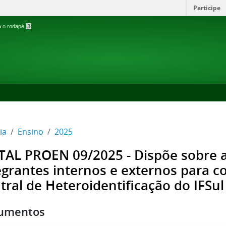
Participe
ra o rodapé
3
ia
Ensino
2025
TAL PROEN 09/2025 - Dispõe sobre a
egrantes internos e externos para 
tral de Heteroidentificação do IFSul
umentos