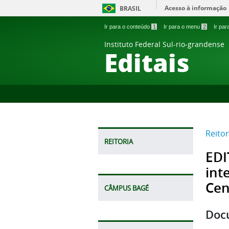
Acesso à informação
BRASIL
Ir para o conteúdo
1
Ir para o menu
2
Ir pa
Instituto Federal Sul-rio-grandense
Editais
Reitor
REITORIA
EDI
int
Cen
CÂMPUS BAGÉ
Doc