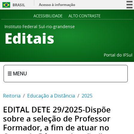
Acesso à informação
BRASIL
Participe
ACESSIBILIDADE
ALTO CONTRASTE
Serviços
Instituto Federal Sul-rio-grandense
Editais
Legislação
Canais
Portal do IFSul
☰ MENU
Reitoria
Educação a Distância
2025
EDITAL DETE 29/2025-Dispõe
sobre a seleção de Professor
Formador, a fim de atuar no