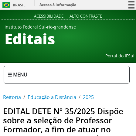
Acesso à informação
BRASIL
Participe
ACESSIBILIDADE
ALTO CONTRASTE
Serviços
Instituto Federal Sul-rio-grandense
Editais
Legislação
Canais
Portal do IFSul
☰ MENU
Reitoria
Educação a Distância
2025
EDITAL DETE Nº 35/2025 Dispõe
sobre a seleção de Professor
Formador, a fim de atuar no