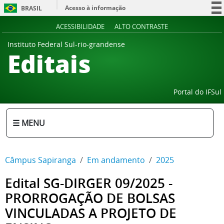
Acesso à informação
BRASIL
Participe
ACESSIBILIDADE
ALTO CONTRASTE
Serviços
Instituto Federal Sul-rio-grandense
Editais
Legislação
Canais
Portal do IFSul
☰ MENU
Câmpus Sapiranga
Em andamento
2025
Edital SG-DIRGER 09/2025 -
PRORROGAÇÃO DE BOLSAS
VINCULADAS A PROJETO DE