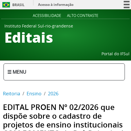
Acesso à informação
BRASIL
Participe
ACESSIBILIDADE
ALTO CONTRASTE
Serviços
Instituto Federal Sul-rio-grandense
Editais
Legislação
Canais
Portal do IFSul
☰ MENU
Reitoria
Ensino
2026
EDITAL PROEN Nº 02/2026 que
dispõe sobre o cadastro de
projetos de ensino institucionais