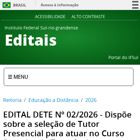
Acesso à informação
BRASIL
Participe
ACESSIBILIDADE
ALTO CONTRASTE
Serviços
Instituto Federal Sul-rio-grandense
Editais
Legislação
Canais
Portal do IFSul
☰ MENU
Reitoria
Educação a Distância
2026
EDITAL DETE Nº 02/2026 - Dispõe
sobre a seleção de Tutor
Presencial para atuar no Curso