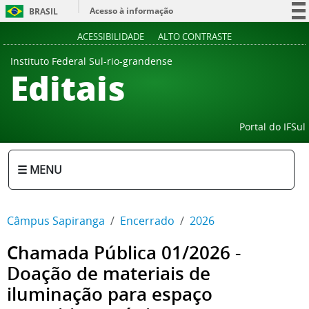
Acesso à informação
BRASIL
Participe
ACESSIBILIDADE
ALTO CONTRASTE
Serviços
Instituto Federal Sul-rio-grandense
Editais
Legislação
Canais
Portal do IFSul
☰ MENU
Câmpus Sapiranga
Encerrado
2026
Chamada Pública 01/2026 -
Doação de materiais de
iluminação para espaço