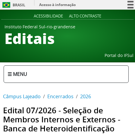
Acesso à informação
BRASIL
Participe
ACESSIBILIDADE
ALTO CONTRASTE
Serviços
Instituto Federal Sul-rio-grandense
Editais
Legislação
Canais
Portal do IFSul
☰ MENU
Câmpus Lajeado
Encerrados
2026
Edital 07/2026 - Seleção de
Membros Internos e Externos -
Banca de Heteroidentificação