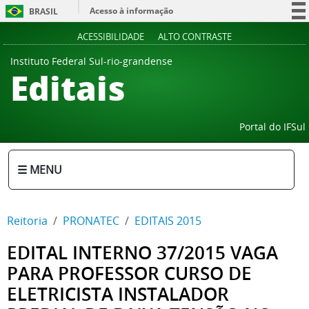
Acesso à informação
BRASIL
Participe
ACESSIBILIDADE
ALTO CONTRASTE
Serviços
Instituto Federal Sul-rio-grandense
Editais
Legislação
Canais
Portal do IFSul
☰ MENU
Reitoria
PRONATEC
EDITAIS 2015
EDITAL INTERNO 37/2015 VAGA
PARA PROFESSOR CURSO DE
ELETRICISTA INSTALADOR