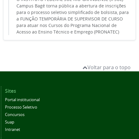
Campus Bagé torna pública a abertura de inscrições
para o processo seletivo simplificado de bolsista, para
a FUNÇÃO TEMPORÁRIA DE SUPERVISOR DE CURSO
para atuar nos Cursos do Programa Nacional de
Acesso ao Ensino Técnico e Emprego (PRONATEC)
Voltar para o topo
Sites
Portal institucional
Processo Seletivo
Concursos
Suap
Intranet