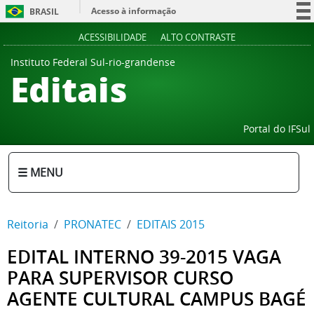
Acesso à informação
BRASIL
Participe
ACESSIBILIDADE
ALTO CONTRASTE
Serviços
Instituto Federal Sul-rio-grandense
Editais
Legislação
Canais
Portal do IFSul
☰ MENU
Reitoria
PRONATEC
EDITAIS 2015
EDITAL INTERNO 39-2015 VAGA
PARA SUPERVISOR CURSO
AGENTE CULTURAL CAMPUS BAGÉ