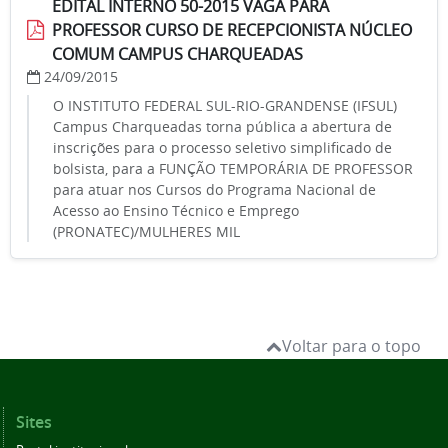
EDITAL INTERNO 50-2015 VAGA PARA
PROFESSOR CURSO DE RECEPCIONISTA NÚCLEO
COMUM CAMPUS CHARQUEADAS
24/09/2015
O INSTITUTO FEDERAL SUL-RIO-GRANDENSE (IFSUL)
Campus Charqueadas torna pública a abertura de
inscrições para o processo seletivo simplificado de
bolsista, para a FUNÇÃO TEMPORÁRIA DE PROFESSOR
para atuar nos Cursos do Programa Nacional de
Acesso ao Ensino Técnico e Emprego
(PRONATEC)/MULHERES MIL
Voltar para o topo
Sites