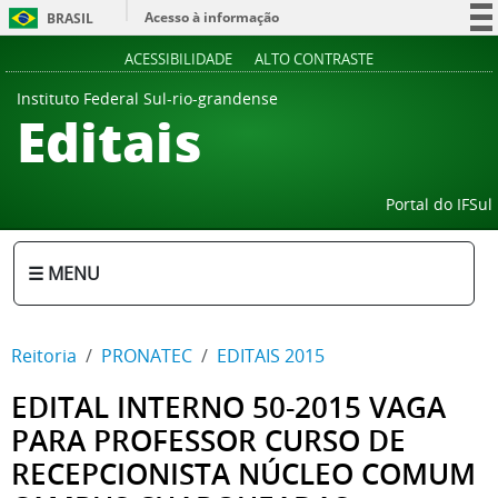
Acesso à informação
BRASIL
Participe
ACESSIBILIDADE
ALTO CONTRASTE
Serviços
Instituto Federal Sul-rio-grandense
Editais
Legislação
Canais
Portal do IFSul
☰ MENU
Reitoria
PRONATEC
EDITAIS 2015
EDITAL INTERNO 50-2015 VAGA
PARA PROFESSOR CURSO DE
RECEPCIONISTA NÚCLEO COMUM