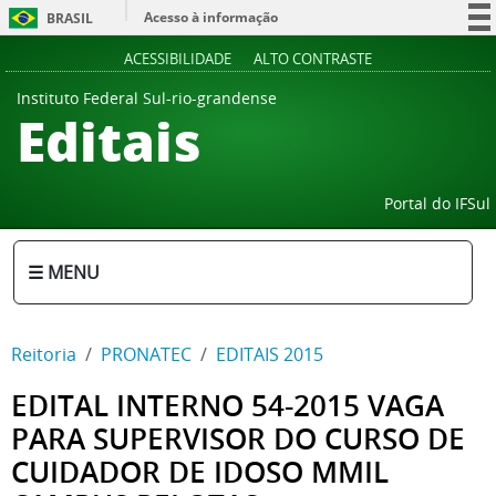
Acesso à informação
BRASIL
Participe
ACESSIBILIDADE
ALTO CONTRASTE
Serviços
Instituto Federal Sul-rio-grandense
Editais
Legislação
Canais
Portal do IFSul
☰ MENU
Reitoria
PRONATEC
EDITAIS 2015
EDITAL INTERNO 54-2015 VAGA
PARA SUPERVISOR DO CURSO DE
CUIDADOR DE IDOSO MMIL