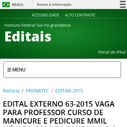
Acesso à informação
BRASIL
Participe
ACESSIBILIDADE
ALTO CONTRASTE
Serviços
Instituto Federal Sul-rio-grandense
Editais
Legislação
Canais
Portal do IFSul
☰ MENU
Reitoria
PRONATEC
EDITAIS 2015
EDITAL EXTERNO 63-2015 VAGA
PARA PROFESSOR CURSO DE
MANICURE E PEDICURE MMIL