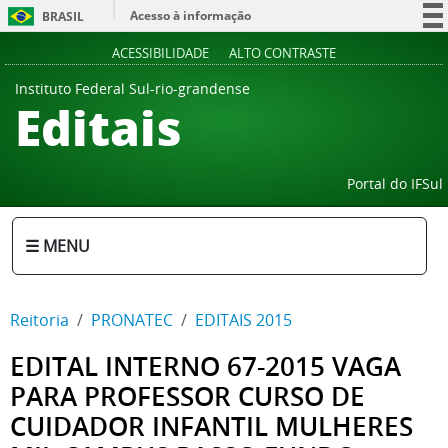
Acesso à informação
BRASIL
Participe
ACESSIBILIDADE
ALTO CONTRASTE
Serviços
Instituto Federal Sul-rio-grandense
Editais
Legislação
Canais
Portal do IFSul
☰ MENU
Reitoria
PRONATEC
EDITAIS 2015
EDITAL INTERNO 67-2015 VAGA
PARA PROFESSOR CURSO DE
CUIDADOR INFANTIL MULHERES