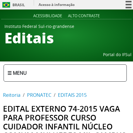
Acesso à informação
BRASIL
Participe
ACESSIBILIDADE
ALTO CONTRASTE
Serviços
Instituto Federal Sul-rio-grandense
Editais
Legislação
Canais
Portal do IFSul
☰ MENU
Reitoria
PRONATEC
EDITAIS 2015
EDITAL EXTERNO 74-2015 VAGA
PARA PROFESSOR CURSO
CUIDADOR INFANTIL NÚCLEO