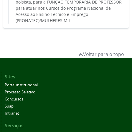
bolsista, para a FUNÇÃO TEMPORÁRIA DE PROFESSOR
para atuar nos Cursos do Programa Nacional de
Acesso ao Ensino Técnico e Emprego
(PRONATEC)/MULHERES MIL
Voltar para o topo
Sites
Portal institucional
Processo Seletivo
Concursos
Suap
Intranet
Serviços