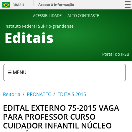
Acesso à informação
BRASIL
Participe
ACESSIBILIDADE
ALTO CONTRASTE
Serviços
Instituto Federal Sul-rio-grandense
Editais
Legislação
Canais
Portal do IFSul
☰ MENU
Reitoria
PRONATEC
EDITAIS 2015
EDITAL EXTERNO 75-2015 VAGA
PARA PROFESSOR CURSO
CUIDADOR INFANTIL NÚCLEO