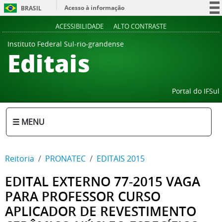
Acesso à informação
BRASIL
Participe
ACESSIBILIDADE
ALTO CONTRASTE
Serviços
Instituto Federal Sul-rio-grandense
Editais
Legislação
Canais
Portal do IFSul
☰ MENU
Reitoria
PRONATEC
EDITAIS 2015
EDITAL EXTERNO 77-2015 VAGA
PARA PROFESSOR CURSO
APLICADOR DE REVESTIMENTO