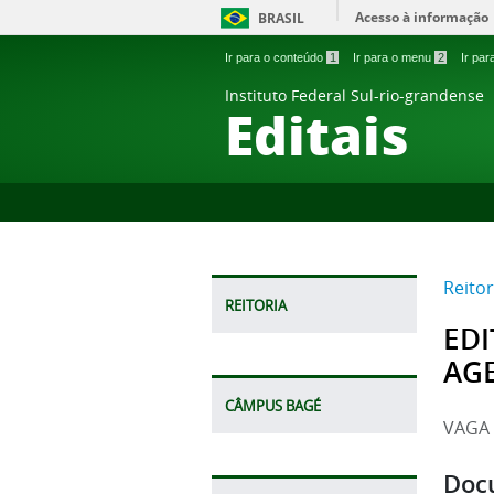
Acesso à informação
BRASIL
Ir para o conteúdo
1
Ir para o menu
2
Ir pa
Instituto Federal Sul-rio-grandense
Editais
Reitor
REITORIA
EDI
AG
CÂMPUS BAGÉ
VAGA
Doc