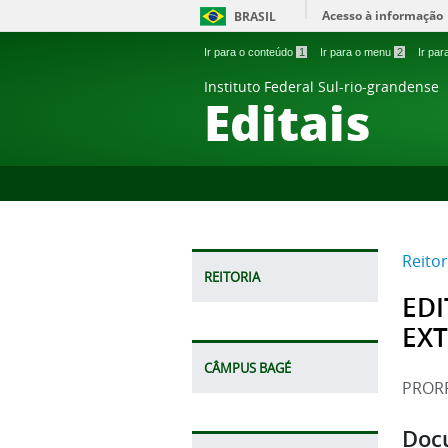
Acesso à informação
BRASIL
Ir para o conteúdo
1
Ir para o menu
2
Ir pa
Instituto Federal Sul-rio-grandense
Editais
Reitor
REITORIA
EDI
EXT
CÂMPUS BAGÉ
PRORR
Doc