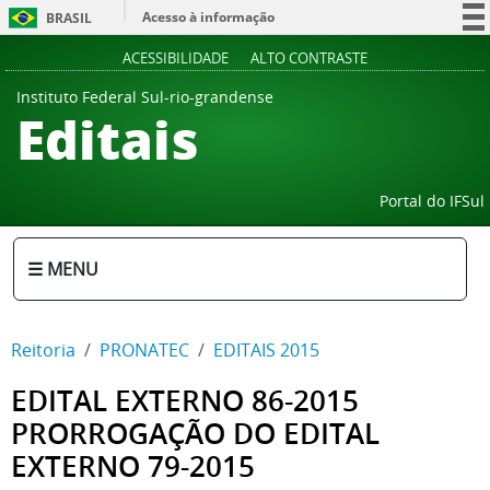
Acesso à informação
BRASIL
Participe
ACESSIBILIDADE
ALTO CONTRASTE
Serviços
Instituto Federal Sul-rio-grandense
Editais
Legislação
Canais
Portal do IFSul
☰ MENU
Reitoria
PRONATEC
EDITAIS 2015
EDITAL EXTERNO 86-2015
PRORROGAÇÃO DO EDITAL
EXTERNO 79-2015