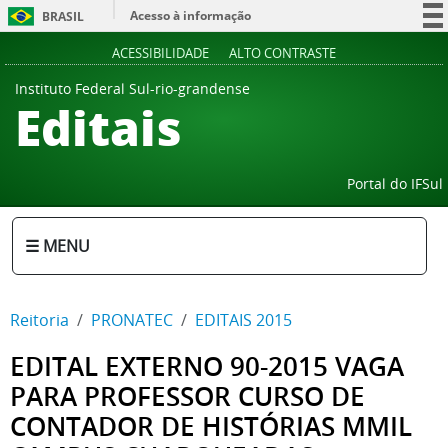
Acesso à informação
BRASIL
Participe
ACESSIBILIDADE
ALTO CONTRASTE
Serviços
Instituto Federal Sul-rio-grandense
Editais
Legislação
Canais
Portal do IFSul
☰ MENU
Reitoria
PRONATEC
EDITAIS 2015
EDITAL EXTERNO 90-2015 VAGA
PARA PROFESSOR CURSO DE
CONTADOR DE HISTÓRIAS MMIL