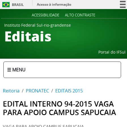
Acesso à informação
BRASIL
Participe
ACESSIBILIDADE
ALTO CONTRASTE
Serviços
Instituto Federal Sul-rio-grandense
Editais
Legislação
Canais
Portal do IFSul
☰ MENU
Reitoria
PRONATEC
EDITAIS 2015
EDITAL INTERNO 94-2015 VAGA
PARA APOIO CAMPUS SAPUCAIA
VAGA PARA APOIO CAMPUS SAPUCAIA