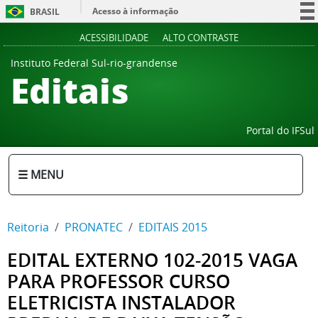
Acesso à informação
BRASIL
Participe
ACESSIBILIDADE
ALTO CONTRASTE
Serviços
Instituto Federal Sul-rio-grandense
Editais
Legislação
Canais
Portal do IFSul
☰ MENU
Reitoria
PRONATEC
EDITAIS 2015
EDITAL EXTERNO 102-2015 VAGA
PARA PROFESSOR CURSO
ELETRICISTA INSTALADOR