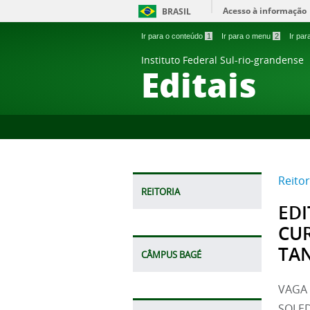
Acesso à informação
BRASIL
Ir para o conteúdo
1
Ir para o menu
2
Ir pa
Instituto Federal Sul-rio-grandense
Editais
Reitor
REITORIA
EDI
CUR
TA
CÂMPUS BAGÉ
VAGA 
SOLE