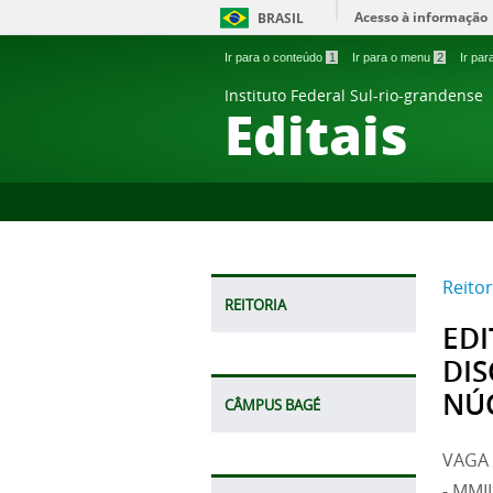
Acesso à informação
BRASIL
Ir para o conteúdo
1
Ir para o menu
2
Ir pa
Instituto Federal Sul-rio-grandense
Editais
Reitor
REITORIA
EDI
DIS
NÚ
CÂMPUS BAGÉ
VAGA 
- MMI