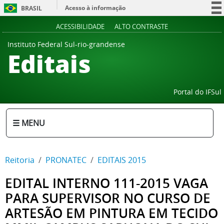
Acesso à informação
BRASIL
Participe
ACESSIBILIDADE
ALTO CONTRASTE
Serviços
Instituto Federal Sul-rio-grandense
Editais
Legislação
Canais
Portal do IFSul
☰ MENU
Reitoria
PRONATEC
EDITAIS 2015
EDITAL INTERNO 111-2015 VAGA
PARA SUPERVISOR NO CURSO DE
ARTESÃO EM PINTURA EM TECIDO