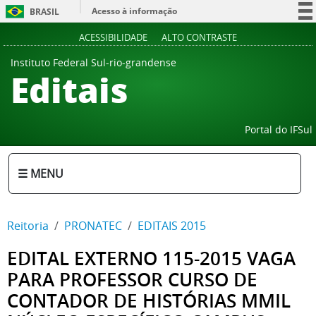
Acesso à informação
BRASIL
Participe
ACESSIBILIDADE
ALTO CONTRASTE
Serviços
Instituto Federal Sul-rio-grandense
Editais
Legislação
Canais
Portal do IFSul
☰ MENU
Reitoria
PRONATEC
EDITAIS 2015
EDITAL EXTERNO 115-2015 VAGA
PARA PROFESSOR CURSO DE
CONTADOR DE HISTÓRIAS MMIL