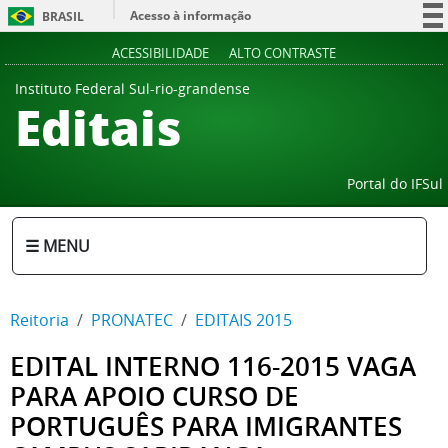
Acesso à informação
BRASIL
Participe
ACESSIBILIDADE
ALTO CONTRASTE
Serviços
Instituto Federal Sul-rio-grandense
Editais
Legislação
Canais
Portal do IFSul
☰ MENU
Reitoria
PRONATEC
EDITAIS 2015
EDITAL INTERNO 116-2015 VAGA
PARA APOIO CURSO DE
PORTUGUÊS PARA IMIGRANTES