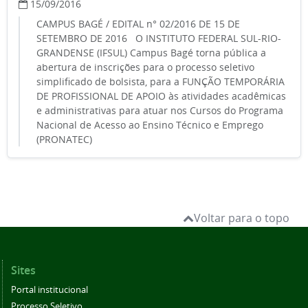
15/09/2016
CAMPUS BAGÉ / EDITAL n° 02/2016 DE 15 DE
SETEMBRO DE 2016 O INSTITUTO FEDERAL SUL-RIO-
GRANDENSE (IFSUL) Campus Bagé torna pública a
abertura de inscrições para o processo seletivo
simplificado de bolsista, para a FUNÇÃO TEMPORÁRIA
DE PROFISSIONAL DE APOIO às atividades acadêmicas
e administrativas para atuar nos Cursos do Programa
Nacional de Acesso ao Ensino Técnico e Emprego
(PRONATEC)
Voltar para o topo
Sites
Portal institucional
Processo Seletivo