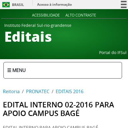
Acesso à informação
BRASIL
Participe
ACESSIBILIDADE
ALTO CONTRASTE
Serviços
Instituto Federal Sul-rio-grandense
Editais
Legislação
Canais
Portal do IFSul
☰ MENU
Reitoria
PRONATEC
EDITAIS 2016
EDITAL INTERNO 02-2016 PARA
APOIO CAMPUS BAGÉ
EDITAL INTERNO PARA APOIO CAMPUS BAGÉ