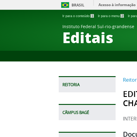
Acesso à informação
BRASIL
Ir para o conteúdo
1
Ir para o menu
2
Ir pa
Instituto Federal Sul-rio-grandense
Editais
Reitor
REITORIA
EDI
CH
CÂMPUS BAGÉ
INTE
Doc