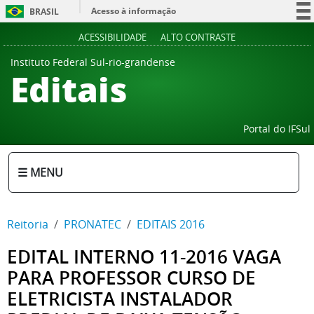
Acesso à informação
BRASIL
Participe
ACESSIBILIDADE
ALTO CONTRASTE
Serviços
Instituto Federal Sul-rio-grandense
Editais
Legislação
Canais
Portal do IFSul
☰ MENU
Reitoria
PRONATEC
EDITAIS 2016
EDITAL INTERNO 11-2016 VAGA
PARA PROFESSOR CURSO DE
ELETRICISTA INSTALADOR