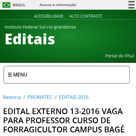
Acesso à informação
BRASIL
Participe
ACESSIBILIDADE
ALTO CONTRASTE
Serviços
Instituto Federal Sul-rio-grandense
Editais
Legislação
Canais
Portal do IFSul
☰ MENU
Reitoria
PRONATEC
EDITAIS 2016
EDITAL EXTERNO 13-2016 VAGA
PARA PROFESSOR CURSO DE
FORRAGICULTOR CAMPUS BAGÉ