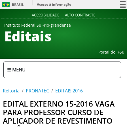
Acesso à informação
BRASIL
Participe
ACESSIBILIDADE
ALTO CONTRASTE
Serviços
Instituto Federal Sul-rio-grandense
Editais
Legislação
Canais
Portal do IFSul
☰ MENU
Reitoria
PRONATEC
EDITAIS 2016
EDITAL EXTERNO 15-2016 VAGA
PARA PROFESSOR CURSO DE
APLICADOR DE REVESTIMENTO