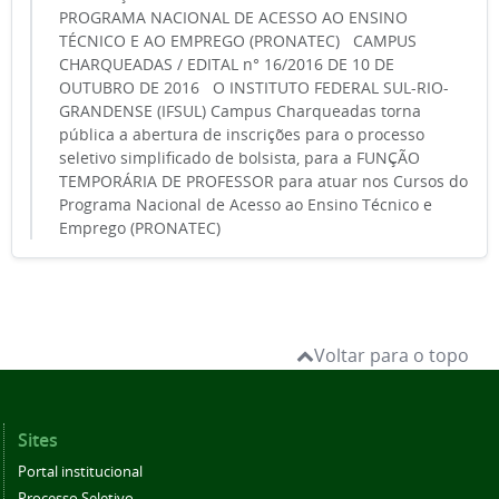
PROGRAMA NACIONAL DE ACESSO AO ENSINO
TÉCNICO E AO EMPREGO (PRONATEC) CAMPUS
CHARQUEADAS / EDITAL n° 16/2016 DE 10 DE
OUTUBRO DE 2016 O INSTITUTO FEDERAL SUL-RIO-
GRANDENSE (IFSUL) Campus Charqueadas torna
pública a abertura de inscrições para o processo
seletivo simplificado de bolsista, para a FUNÇÃO
TEMPORÁRIA DE PROFESSOR para atuar nos Cursos do
Programa Nacional de Acesso ao Ensino Técnico e
Emprego (PRONATEC)
Voltar para o topo
Sites
Portal institucional
Processo Seletivo