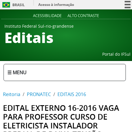
Acesso à informação
BRASIL
Participe
ACESSIBILIDADE
ALTO CONTRASTE
Serviços
Instituto Federal Sul-rio-grandense
Editais
Legislação
Canais
Portal do IFSul
☰ MENU
Reitoria
PRONATEC
EDITAIS 2016
EDITAL EXTERNO 16-2016 VAGA
PARA PROFESSOR CURSO DE
ELETRICISTA INSTALADOR