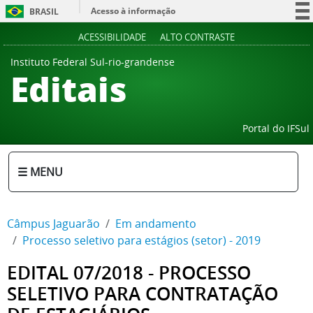
Acesso à informação
BRASIL
Participe
ACESSIBILIDADE
ALTO CONTRASTE
Serviços
Instituto Federal Sul-rio-grandense
Editais
Legislação
Canais
Portal do IFSul
☰ MENU
Câmpus Jaguarão
Em andamento
Processo seletivo para estágios (setor) - 2019
EDITAL 07/2018 - PROCESSO
SELETIVO PARA CONTRATAÇÃO