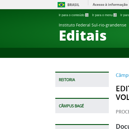
Acesso à informação
BRASIL
Ir para o conteúdo
1
Ir para o menu
2
Ir pa
Instituto Federal Sul-rio-grandense
Editais
Câmpu
REITORIA
EDI
VOL
CÂMPUS BAGÉ
PROCE
Doc